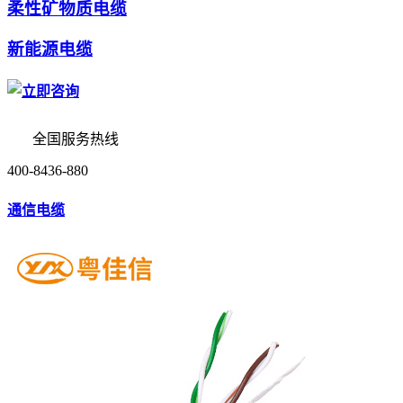
柔性矿物质电缆
新能源电缆
全国服务热线
400-8436-880
通信电缆