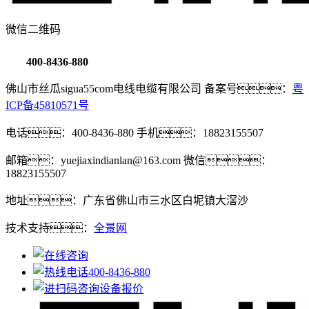
微信二维码
400-8436-880
佛山市丝瓜sigua55com电线电缆有限公司 备案号：
粤
ICP备45810571号
电话：400-8436-880 手机：18823155507
邮箱：yuejiaxindianlan@163.com 微信：
18823155507
地址：广东省佛山市三水区白坭镇大滘沙
技术支持：
全景网
400-8436-880