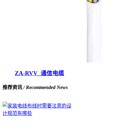
ZA-RVV_通信电缆
推荐资讯
/ Recommended News