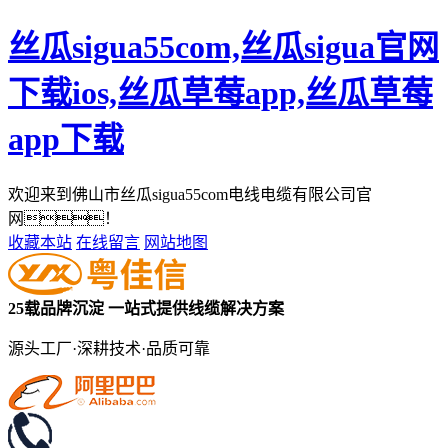
丝瓜sigua55com,丝瓜sigua官网
下载ios,丝瓜草莓app,丝瓜草莓
app下载
欢迎来到佛山市丝瓜sigua55com电线电缆有限公司官
网！
收藏本站
在线留言
网站地图
25载品牌沉淀
一站式提供线缆解决方案
源头工厂·深耕技术·品质可靠