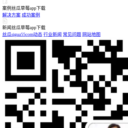
案例丝瓜草莓app下载
解决方案
成功案例
新闻丝瓜草莓app下载
丝瓜sigua55com动态
行业新闻
常见问题
网站地图