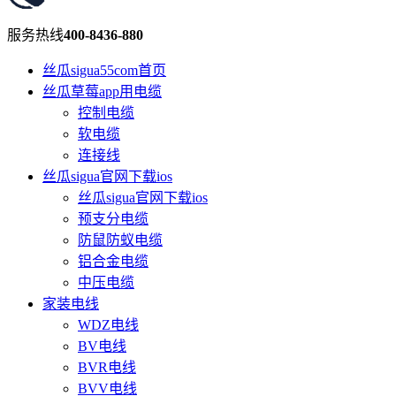
服务热线
400-8436-880
丝瓜sigua55com首页
丝瓜草莓app用电缆
控制电缆
软电缆
连接线
丝瓜sigua官网下载ios
丝瓜sigua官网下载ios
预支分电缆
防鼠防蚁电缆
铝合金电缆
中压电缆
家装电线
WDZ电线
BV电线
BVR电线
BVV电线