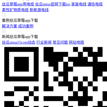
丝瓜草莓app用电缆
丝瓜sigua官网下载ios
家装电线
通信电缆
柔性矿物质电缆
新能源电线
案例丝瓜草莓app下载
解决方案
成功案例
新闻丝瓜草莓app下载
丝瓜sigua55com动态
行业新闻
常见问题
网站地图