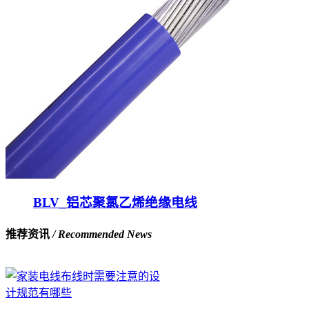
BLV_铝芯聚氯乙烯绝缘电线
推荐资讯
/ Recommended News