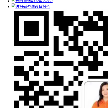
400-8436-880