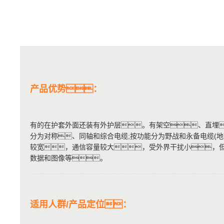
产品优势：
有的在护套外面还装有外护层。有架空、直埋
分为对称、同轴和综合电缆;按功能分为野战和永备电缆(
较宽，通信容量较大，受外界干扰小，
数据和图像等。
适用人群/产品定位：