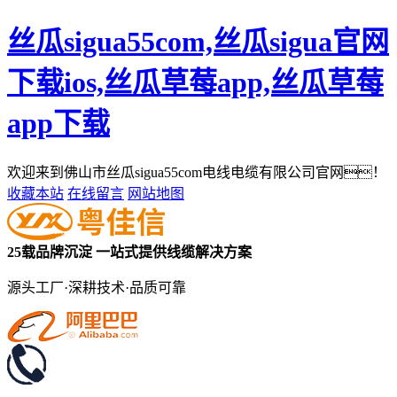
丝瓜sigua55com,丝瓜sigua官网
下载ios,丝瓜草莓app,丝瓜草莓
app下载
欢迎来到佛山市丝瓜sigua55com电线电缆有限公司官网！
收藏本站
在线留言
网站地图
25载品牌沉淀
一站式提供线缆解决方案
源头工厂·深耕技术·品质可靠