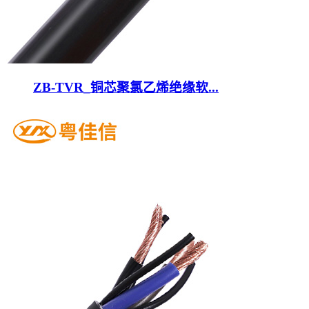
ZB-TVR_铜芯聚氯乙烯绝缘软...