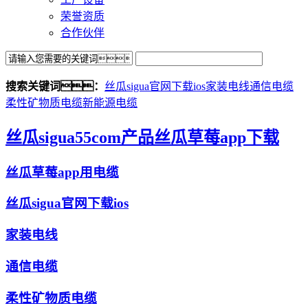
荣誉资质
合作伙伴
搜索关键词：
丝瓜sigua官网下载ios
家装电线
通信电缆
柔性矿物质电缆
新能源电缆
丝瓜sigua55com产品丝瓜草莓app下载
丝瓜草莓app用电缆
丝瓜sigua官网下载ios
家装电线
通信电缆
柔性矿物质电缆