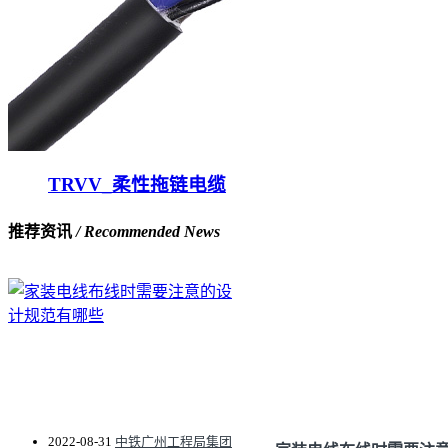
TRVV_柔性拖链电缆
推荐资讯
/ Recommended News
2022-08-31
中铁广州工程局集团