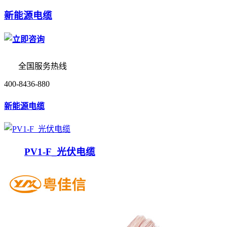
新能源电缆
全国服务热线
400-8436-880
新能源电缆
PV1-F_光伏电缆