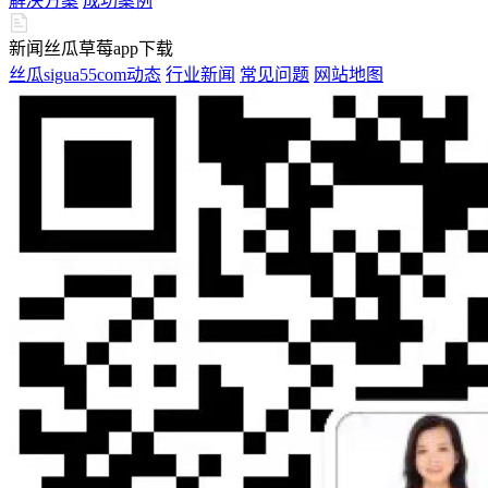
解决方案
成功案例
新闻丝瓜草莓app下载
丝瓜sigua55com动态
行业新闻
常见问题
网站地图