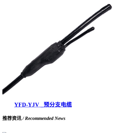
YFD-YJV _预分支电缆
推荐资讯
/ Recommended News