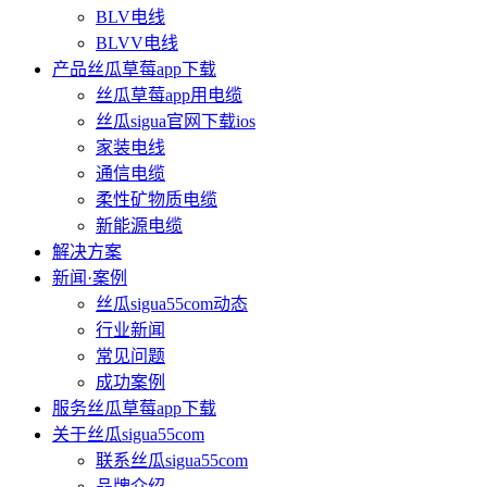
BLV电线
BLVV电线
产品丝瓜草莓app下载
丝瓜草莓app用电缆
丝瓜sigua官网下载ios
家装电线
通信电缆
柔性矿物质电缆
新能源电缆
解决方案
新闻·案例
丝瓜sigua55com动态
行业新闻
常见问题
成功案例
服务丝瓜草莓app下载
关于丝瓜sigua55com
联系丝瓜sigua55com
品牌介绍