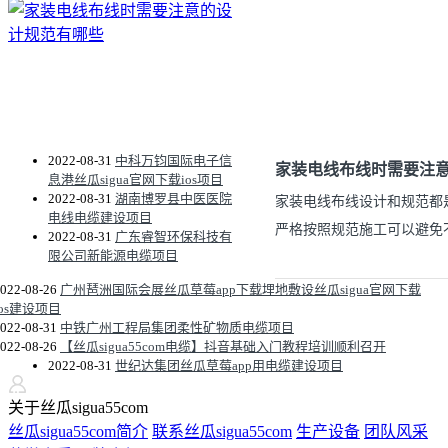
2022-08-31
中科万钧国际电子信
家装电线布线时需要注
息港丝瓜sigua官网下载ios项目
2022-08-31
湖南博罗县中医医院
家装电线布线设计和规范都
电线电缆建设项目
严格按照规范施工可以避免
2022-08-31
广东睿智环保科技有
限公司新能源电缆项目
022-08-26
广州琶洲国际会展丝瓜草莓app下载埋地敷设丝瓜sigua官网下载
ios建设项目
022-08-31
中铁广州工程局集团柔性矿物质电缆项目
022-08-26
【丝瓜sigua55com电缆】抖音基础入门教程培训顺利召开
2022-08-31
世纪达集团丝瓜草莓app用电缆建设项目
关于丝瓜sigua55com
丝瓜sigua55com简介
联系丝瓜sigua55com
生产设备
团队风采