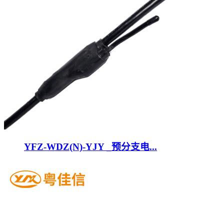
YFZ-WDZ(N)-YJY _预分支电...