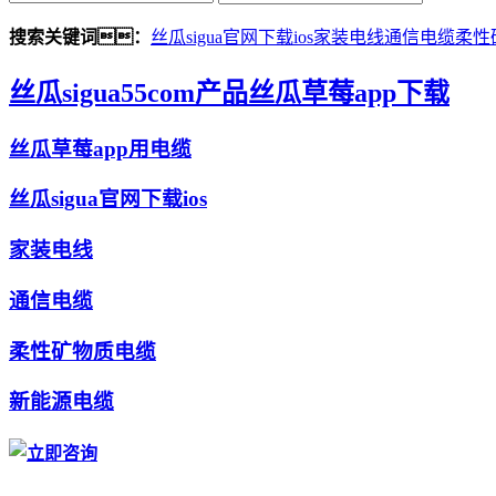
搜索关键词：
丝瓜sigua官网下载ios
家装电线
通信电缆
柔性
丝瓜sigua55com产品丝瓜草莓app下载
丝瓜草莓app用电缆
丝瓜sigua官网下载ios
家装电线
通信电缆
柔性矿物质电缆
新能源电缆