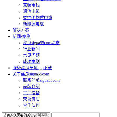
家装电线
通信电缆
柔性矿物质电缆
新能源电缆
解决方案
新闻·案例
丝瓜sigua55com动态
行业新闻
常见问题
成功案例
服务丝瓜草莓app下载
关于丝瓜sigua55com
联系丝瓜sigua55com
品牌介绍
工厂设备
荣誉资质
合作伙伴