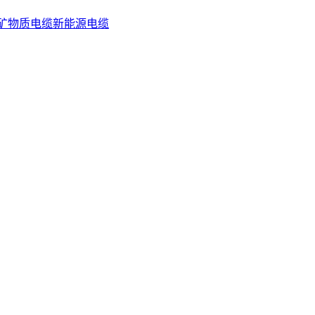
矿物质电缆
新能源电缆