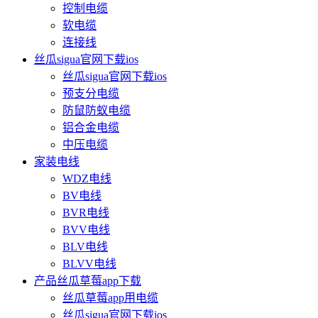
控制电缆
软电缆
连接线
丝瓜sigua官网下载ios
丝瓜sigua官网下载ios
预支分电缆
防鼠防蚁电缆
铝合金电缆
中压电缆
家装电线
WDZ电线
BV电线
BVR电线
BVV电线
BLV电线
BLVV电线
产品丝瓜草莓app下载
丝瓜草莓app用电缆
丝瓜sigua官网下载ios