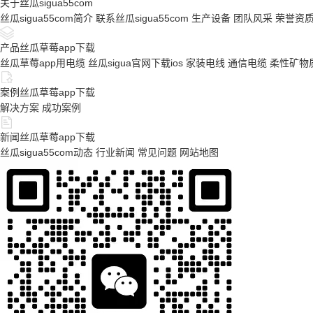
关于丝瓜sigua55com
丝瓜sigua55com简介
联系丝瓜sigua55com
生产设备
团队风采
荣誉资
产品丝瓜草莓app下载
丝瓜草莓app用电缆
丝瓜sigua官网下载ios
家装电线
通信电缆
柔性矿物
案例丝瓜草莓app下载
解决方案
成功案例
新闻丝瓜草莓app下载
丝瓜sigua55com动态
行业新闻
常见问题
网站地图