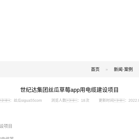
首页
»
新闻·案例
世纪达集团丝瓜草莓app用电缆建设项目
：丝瓜sigua55com
浏览人数：18 次
更新时间：2022.0
设项目