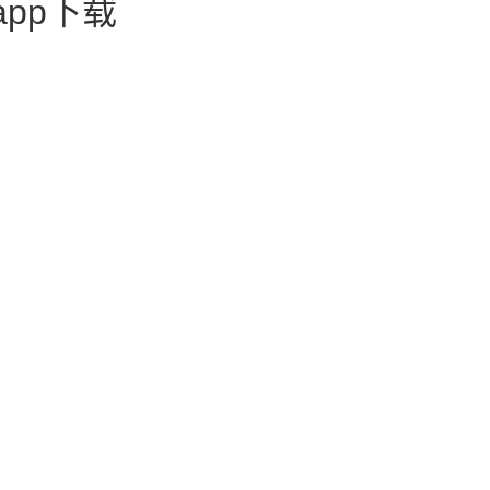
app下载