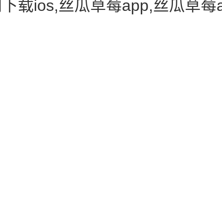
官网下载ios,丝瓜草莓app,丝瓜草莓