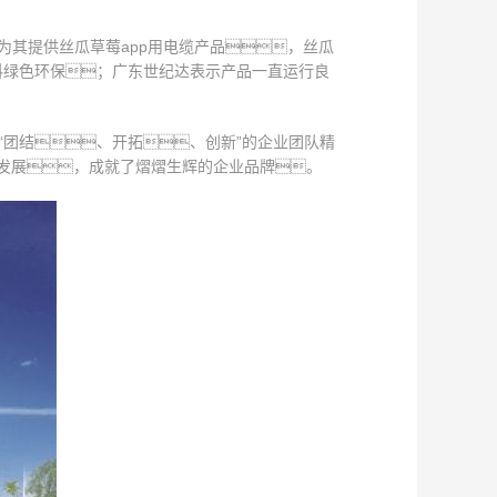
，为其提供丝瓜草莓app用电缆产品，丝瓜
材料绿色环保；广东世纪达表示产品一直运行良
“团结、开拓、创新”的企业团队精
续发展，成就了熠熠生辉的企业品牌。