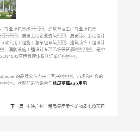
程专业承包壹级、建筑幕墙工程专业承包壹
、展览工程企业壹级、展览陈列工程设计
市政公用工程施工总承包叁级、建筑装饰工程设计
、消防设施工程设计专项乙级等资质，是中
SO14001环境管理体系认证单位，
a55com的品牌公信力来自客户、市场和社会的
。欢迎前来咨询合作
丝瓜草莓app用电
下一篇:
中铁广州工程局集团柔性矿物质电缆项目