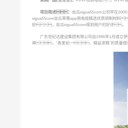
采购
产品：
KVVP控制电缆，RVVP
项目简述：
丝瓜sigua55com公司早
sigua55com丝瓜草莓app用电缆精选优质铜
好，丝瓜sigua55com得到用户的好评。
广东世纪达建设集团有限公司自1986年1月成
神，“表里如一、精益求精”的质量