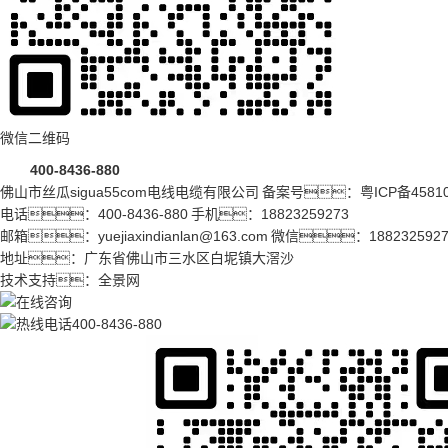
微信二维码
400-8436-880
佛山市丝瓜sigua55com电线电缆有限公司 备案号：
粤ICP备4581
电话：400-8436-880 手机：18823259273
邮箱：yuejiaxindianlan@163.com 微信：1882325927
地址：广东省佛山市三水区白坭镇大滘沙
技术支持：
全景网
400-8436-880