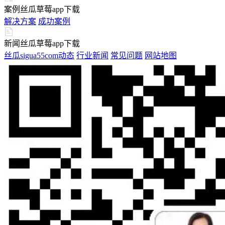
案例丝瓜草莓app下载
解决方案
成功案例
新闻丝瓜草莓app下载
丝瓜sigua55com动态
行业新闻
常见问题
网站地图