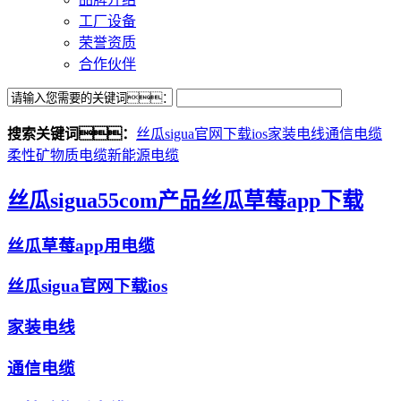
工厂设备
荣誉资质
合作伙伴
搜索关键词：
丝瓜sigua官网下载ios
家装电线
通信电缆
柔性矿物质电缆
新能源电缆
丝瓜sigua55com产品丝瓜草莓app下载
丝瓜草莓app用电缆
丝瓜sigua官网下载ios
家装电线
通信电缆